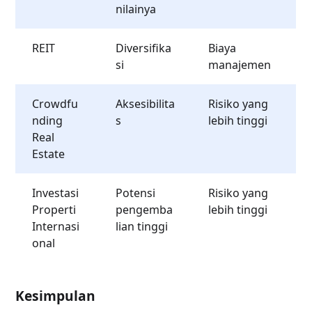
nilainya
REIT
Diversifika
Biaya
si
manajemen
Crowdfu
Aksesibilita
Risiko yang
nding
s
lebih tinggi
Real
Estate
Investasi
Potensi
Risiko yang
Properti
pengemba
lebih tinggi
Internasi
lian tinggi
onal
Kesimpulan