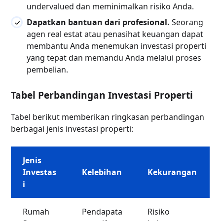
undervalued dan meminimalkan risiko Anda.
Dapatkan bantuan dari profesional.
Seorang
agen real estat atau penasihat keuangan dapat
membantu Anda menemukan investasi properti
yang tepat dan memandu Anda melalui proses
pembelian.
Tabel Perbandingan Investasi Properti
Tabel berikut memberikan ringkasan perbandingan
berbagai jenis investasi properti:
Jenis
Investas
Kelebihan
Kekurangan
i
Rumah
Pendapata
Risiko