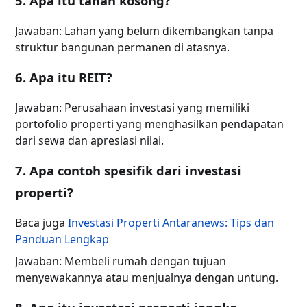
5. Apa itu tanah kosong?
Jawaban: Lahan yang belum dikembangkan tanpa
struktur bangunan permanen di atasnya.
6. Apa itu REIT?
Jawaban: Perusahaan investasi yang memiliki
portofolio properti yang menghasilkan pendapatan
dari sewa dan apresiasi nilai.
7. Apa contoh spesifik dari investasi
properti?
Baca juga
Investasi Properti Antaranews: Tips dan
Panduan Lengkap
Jawaban: Membeli rumah dengan tujuan
menyewakannya atau menjualnya dengan untung.