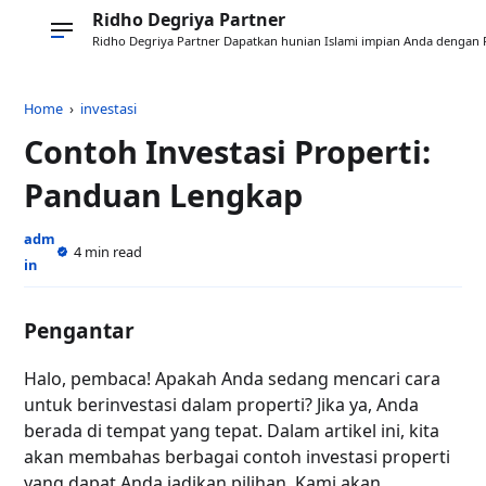
Ridho Degriya Partner
Home
›
investasi
Contoh Investasi Properti:
Panduan Lengkap
adm
4 min read
in
Pengantar
Halo, pembaca! Apakah Anda sedang mencari cara
untuk berinvestasi dalam properti? Jika ya, Anda
berada di tempat yang tepat. Dalam artikel ini, kita
akan membahas berbagai contoh investasi properti
yang dapat Anda jadikan pilihan. Kami akan