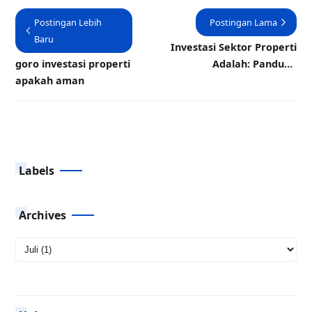
Postingan Lebih
Postingan Lama
Baru
Investasi Sektor Properti
goro investasi properti
Adalah: Panduan
apakah aman
Komprehensif untuk
Pemula
Labels
Archives