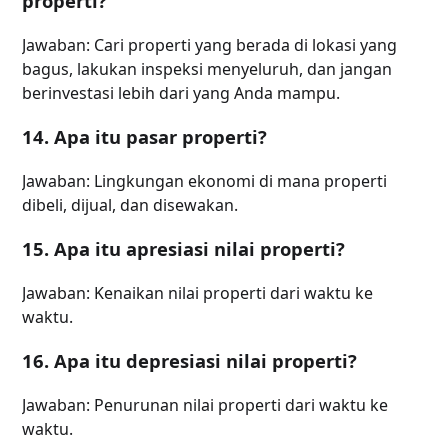
properti?
Jawaban: Cari properti yang berada di lokasi yang
bagus, lakukan inspeksi menyeluruh, dan jangan
berinvestasi lebih dari yang Anda mampu.
14. Apa itu pasar properti?
Jawaban: Lingkungan ekonomi di mana properti
dibeli, dijual, dan disewakan.
15. Apa itu apresiasi nilai properti?
Jawaban: Kenaikan nilai properti dari waktu ke
waktu.
16. Apa itu depresiasi nilai properti?
Jawaban: Penurunan nilai properti dari waktu ke
waktu.