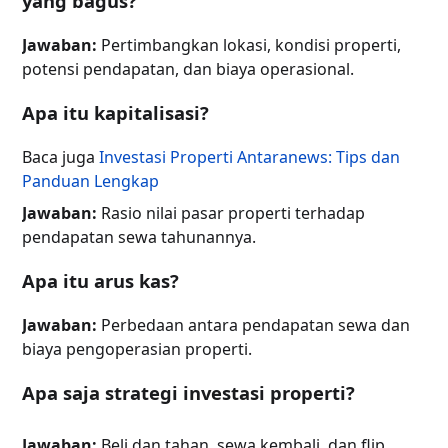
yang bagus?
Jawaban:
Pertimbangkan lokasi, kondisi properti,
potensi pendapatan, dan biaya operasional.
Apa itu kapitalisasi?
Baca juga
Investasi Properti Antaranews: Tips dan
Panduan Lengkap
Jawaban:
Rasio nilai pasar properti terhadap
pendapatan sewa tahunannya.
Apa itu arus kas?
Jawaban:
Perbedaan antara pendapatan sewa dan
biaya pengoperasian properti.
Apa saja strategi investasi properti?
Jawaban:
Beli dan tahan, sewa kembali, dan flip.