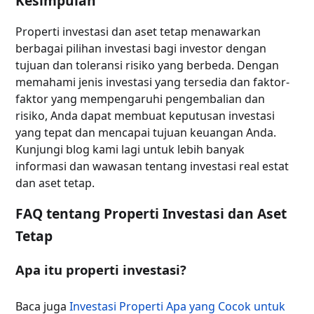
Kesimpulan
Properti investasi dan aset tetap menawarkan
berbagai pilihan investasi bagi investor dengan
tujuan dan toleransi risiko yang berbeda. Dengan
memahami jenis investasi yang tersedia dan faktor-
faktor yang mempengaruhi pengembalian dan
risiko, Anda dapat membuat keputusan investasi
yang tepat dan mencapai tujuan keuangan Anda.
Kunjungi blog kami lagi untuk lebih banyak
informasi dan wawasan tentang investasi real estat
dan aset tetap.
FAQ tentang Properti Investasi dan Aset
Tetap
Apa itu properti investasi?
Baca juga
Investasi Properti Apa yang Cocok untuk