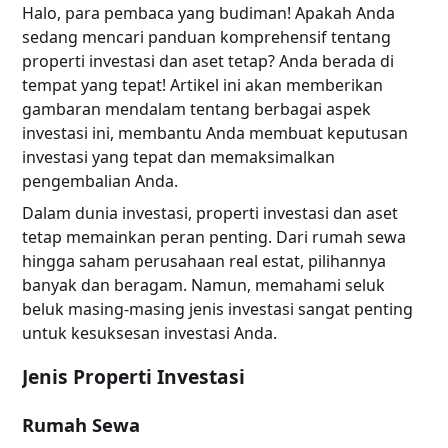
Halo, para pembaca yang budiman! Apakah Anda
sedang mencari panduan komprehensif tentang
properti investasi dan aset tetap? Anda berada di
tempat yang tepat! Artikel ini akan memberikan
gambaran mendalam tentang berbagai aspek
investasi ini, membantu Anda membuat keputusan
investasi yang tepat dan memaksimalkan
pengembalian Anda.
Dalam dunia investasi, properti investasi dan aset
tetap memainkan peran penting. Dari rumah sewa
hingga saham perusahaan real estat, pilihannya
banyak dan beragam. Namun, memahami seluk
beluk masing-masing jenis investasi sangat penting
untuk kesuksesan investasi Anda.
Jenis Properti Investasi
Rumah Sewa