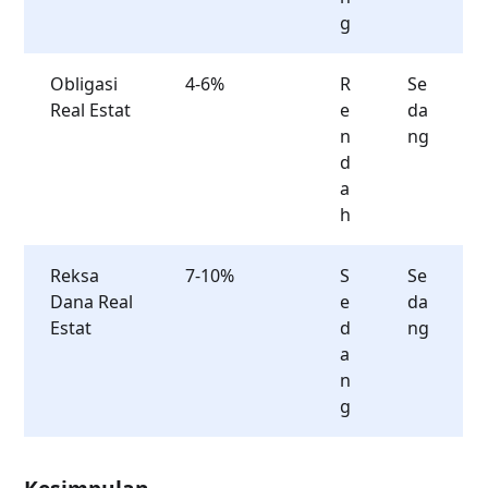
g
Obligasi
4-6%
R
Se
Real Estat
e
da
n
ng
d
a
h
Reksa
7-10%
S
Se
Dana Real
e
da
Estat
d
ng
a
n
g