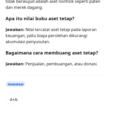
tidak berwujud adalah aset nonfisik seperti paten
dan merek dagang.
Apa itu nilai buku aset tetap?
Jawaban:
Nilai tercatat aset tetap pada laporan
keuangan, yaitu biaya perolehan dikurangi
akumulasi penyusutan.
Bagaimana cara membuang aset tetap?
Jawaban:
Penjualan, pembuangan, atau donasi.
investasi