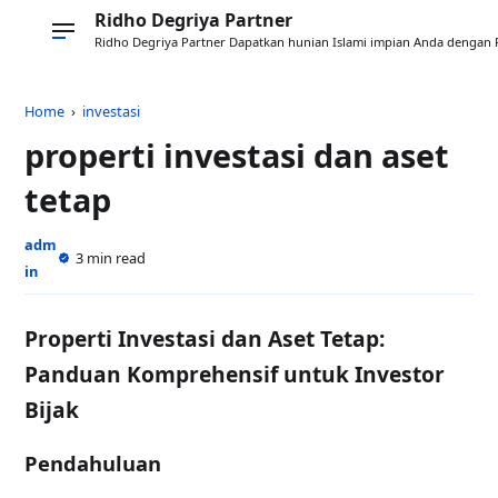
Ridho Degriya Partner
Home
›
investasi
properti investasi dan aset
tetap
adm
3 min read
in
Properti Investasi dan Aset Tetap:
Panduan Komprehensif untuk Investor
Bijak
Pendahuluan