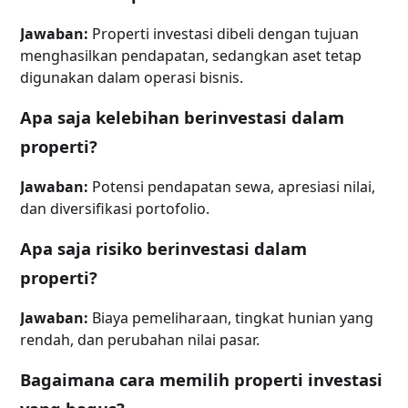
Jawaban:
Properti investasi dibeli dengan tujuan
menghasilkan pendapatan, sedangkan aset tetap
digunakan dalam operasi bisnis.
Apa saja kelebihan berinvestasi dalam
properti?
Jawaban:
Potensi pendapatan sewa, apresiasi nilai,
dan diversifikasi portofolio.
Apa saja risiko berinvestasi dalam
properti?
Jawaban:
Biaya pemeliharaan, tingkat hunian yang
rendah, dan perubahan nilai pasar.
Bagaimana cara memilih properti investasi