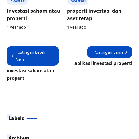
investasi
investasi
investasi saham atau
properti investasi dan
properti
aset tetap
1 year ago
1 year ago
Postingan Lebih
Postingan Lama
Baru
aplikasi investasi properti
investasi saham atau
properti
Labels
Archives